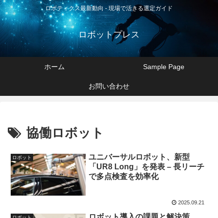
ロボティクス最新動向 - 現場で活きる選定ガイド
ロボットプレス
ホーム
Sample Page
お問い合わせ
協働ロボット
ユニバーサルロボット、新型
ロボット
「UR8 Long」を発表 – 長リーチ
で多点検査を効率化
2025.09.21
ロボット導入の課題と解決策
ロボット